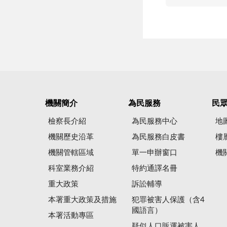
機關簡介
為民服務
民
檢察長介紹
為民服務中心
地
機關歷史沿革
為民服務白皮書
樓
機關管轄區域
單一申辦窗口
機
科室業務介紹
特約通譯名冊
重大政策
訴訟輔導
本署重大政策及措施
犯罪被害人保護（含4
國語言）
本署活動專區
疑似人口販運被害人