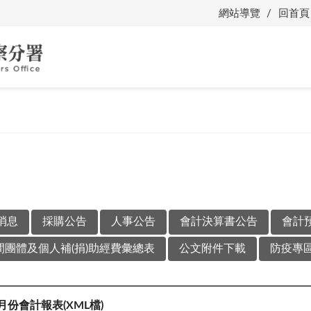
網站導覽
回首頁
消息
採購公告
人事公告
會計決算書公告
會計
團體及個人補(捐)助經費彙總表
公文附件下載
防疫專
4月份會計報表(XML檔)