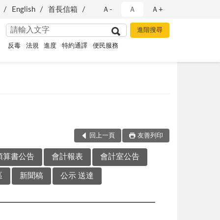
English
首長信箱
Ａ-
Ａ
Ａ+
反毒
法規
進度
特約通譯
便民服務
回上一頁
友善列印
預算書公告
會計報表
會計室公告
區
新聞稿
公示 送達