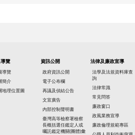
眾導覽
資訊公開
法律及廉政宣導
圖導覽
政府資訊公開
法學及法規資料庫查
詢
層簡介
電子公布欄
法律常識
關地理位置圖
再議及偵結公告
常見問答
文宣廣告
廉政窗口
內部控制聲明書
政風業務宣導
臺灣高等檢察署檢察
長概括選任鑑定人或
廉政倫理規範專區
囑託鑑定機關(團體)彙
公職人員利益衝突迴