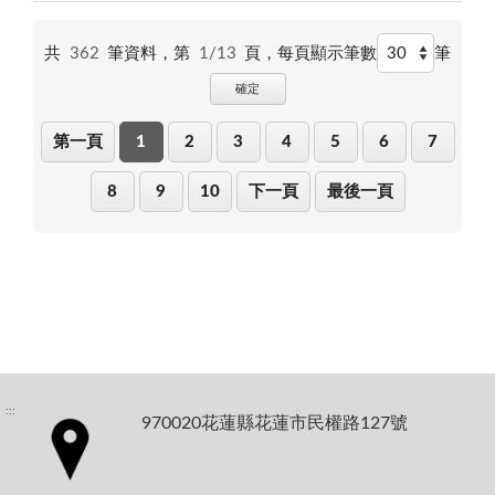
共
362
筆資料，第
1/13
頁，
每頁顯示筆數
筆
確定
第一頁
1
2
3
4
5
6
7
8
9
10
下一頁
最後一頁
:::
970020花蓮縣花蓮市民權路127號