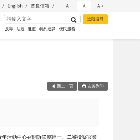
English
首長信箱
Ａ-
Ａ
Ａ+
反毒
法規
進度
特約通譯
便民服務
回上一頁
友善列印
祥青年活動中心召開訴訟轄區一、二審檢察官業