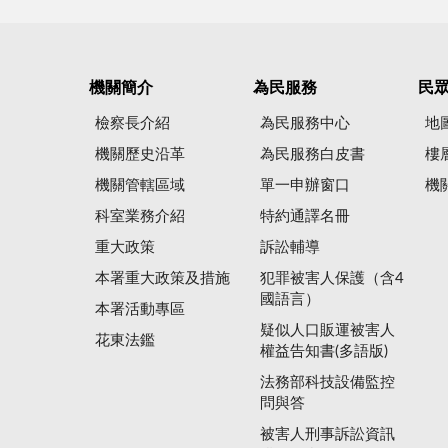
機關簡介
為民服務
民
檢察長介紹
為民服務中心
地
機關歷史沿革
為民服務白皮書
樓
機關管轄區域
單一申辦窗口
機
科室業務介紹
特約通譯名冊
重大政策
訴訟輔導
本署重大政策及措施
犯罪被害人保護（含4
國語言）
本署活動專區
疑似人口販運被害人
花東法鑑
權益告知書(多語版)
法務部科技設備監控
問與答
被害人刑事訴訟資訊