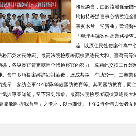
務座談會，由於該場係全國
均抱持著辦喜事心情歡迎全
演奏木琴「迎賓曲」歡迎聲
「辦理再議案件及業務檢查
流--以原住民性侵案件為中
法務部吳次長陳鐶、最高法院檢察署顏檢察總長大和、臺灣高等
指導，各級長官肯定轄區全體檢察官的努力，冀藉此交換工作經
神。會中多項提案經詳細討論後，達成共識，有助於一、二審業務
項提示、參訪空軍401聯隊等處國防教育等。其間國防教育，同
士氣與專業知能，留下深刻印象。最高法院檢察署顏檢察總長大
「龍騰飛將 捍我蒼穹」之獎座，以示謝忱。下午2時全體與會者互