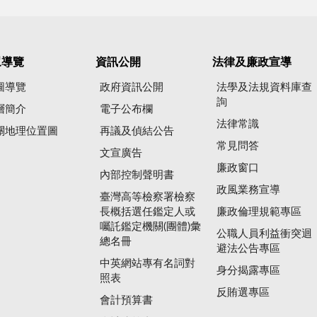
眾導覽
資訊公開
法律及廉政宣導
圖導覽
政府資訊公開
法學及法規資料庫查
詢
層簡介
電子公布欄
法律常識
關地理位置圖
再議及偵結公告
常見問答
文宣廣告
廉政窗口
內部控制聲明書
政風業務宣導
臺灣高等檢察署檢察
長概括選任鑑定人或
廉政倫理規範專區
囑託鑑定機關(團體)彙
公職人員利益衝突迴
總名冊
避法公告專區
中英網站專有名詞對
身分揭露專區
照表
反賄選專區
會計預算書