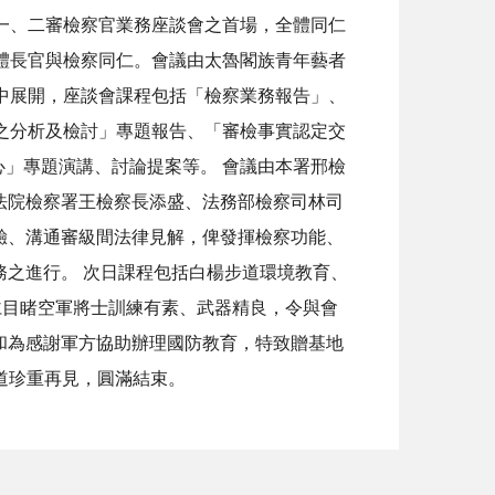
一、二審檢察官業務座談會之首場，全體同仁
體長官與檢察同仁。會議由太魯閣族青年藝者
中展開，座談會課程包括「檢察業務報告」、
之分析及檢討」專題報告、「審檢事實認定交
心」專題演講、討論提案等。 會議由本署邢檢
法院檢察署王檢察長添盛、法務部檢察司林司
驗、溝通審級間法律見解，俾發揮檢察功能、
之進行。 次日課程包括白楊步道環境教育、
仁目睹空軍將士訓練有素、武器精良，令與會
和為感謝軍方協助辦理國防教育，特致贈基地
道珍重再見，圓滿結束。