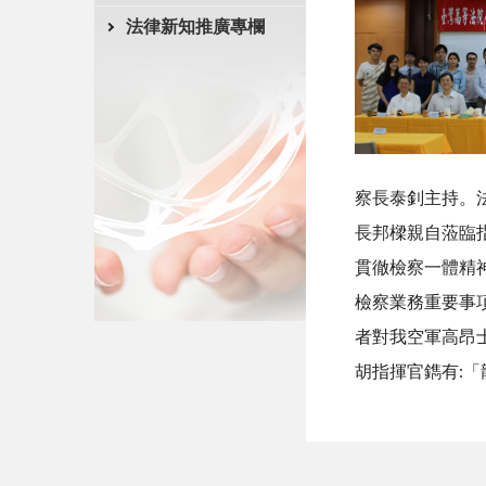
法律新知推廣專欄
察長泰釗主持。
長邦樑親自蒞臨
貫徹檢察一體精
檢察業務重要事
者對我空軍高昂
胡指揮官鐫有: