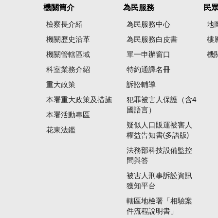
機關簡介
為民服務
民
檢察長介紹
為民服務中心
地
機關歷史沿革
為民服務白皮書
樓
機關管轄區域
單一申辦窗口
機
科室業務介紹
特約通譯名冊
重大政策
訴訟輔導
本署重大政策及措施
犯罪被害人保護（含4
國語言）
本署活動專區
疑似人口販運被害人
花東法鑑
權益告知書(多語版)
法務部科技設備監控
問與答
被害人刑事訴訟資訊
獲知平台
轄區地檢署「相驗案
件流程說明書」