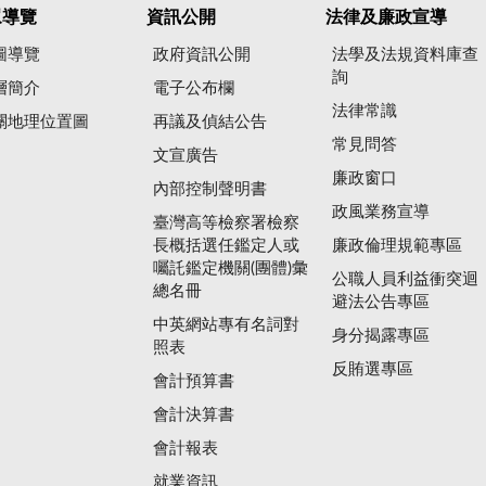
眾導覽
資訊公開
法律及廉政宣導
圖導覽
政府資訊公開
法學及法規資料庫查
詢
層簡介
電子公布欄
法律常識
關地理位置圖
再議及偵結公告
常見問答
文宣廣告
廉政窗口
內部控制聲明書
政風業務宣導
臺灣高等檢察署檢察
長概括選任鑑定人或
廉政倫理規範專區
囑託鑑定機關(團體)彙
公職人員利益衝突迴
總名冊
避法公告專區
中英網站專有名詞對
身分揭露專區
照表
反賄選專區
會計預算書
會計決算書
會計報表
就業資訊