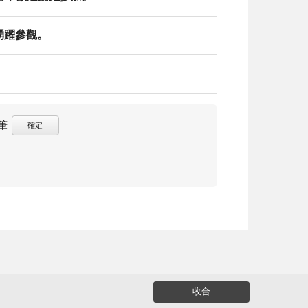
踴躍參觀。
筆
確定
收合