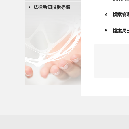
法律新知推廣專欄
4
檔案管
5
檔案局