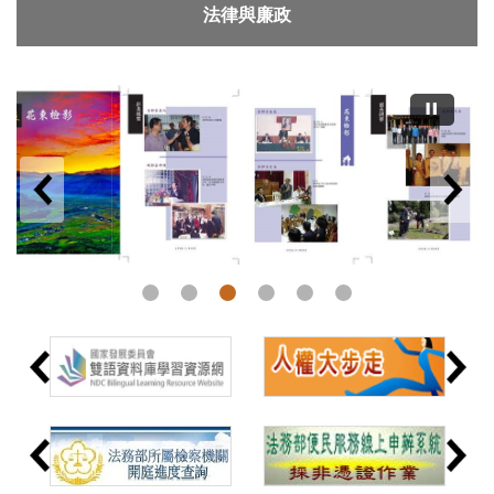
法律與廉政
署史-花東檢影-1