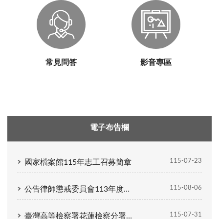
常見問答
影音專區
電子布告欄
115-07-23
國家檔案館115年志工召募簡章
115-08-06
公告律師懲戒委員會113年度律懲字第66號決議書主文。決議機關：律師懲戒委員會；案號：113年度律懲字第66號；被付懲戒律師：簡大為 男 (民國82年生)；主文：簡大為停止執行職務伍月，併於決議確定之日起壹年內自費接受律師倫理規範捌小時研習。決議日期：115年5月29日。
115-07-31
臺灣⾼等檢察署花蓮檢察分署公開甄選法警1名錄取名單公告