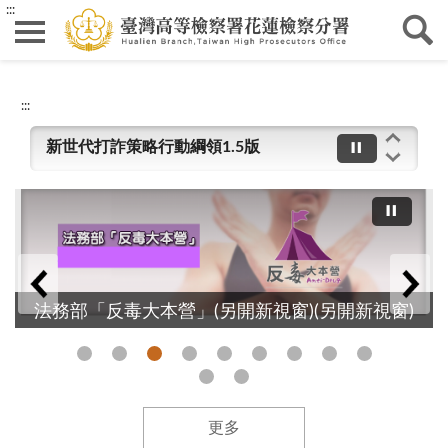
:::
內政部戶政司宣導：上傳數位相片申辦身分證，省時、快速又方便，網路立即上傳，辦理身分證好方便。
衛生福利部防疫訊息
:::
新世代打詐策略行動綱領1.5版
最高檢察署-妨害選舉影音專區
行政院洗錢防制辦公室
內政部戶政司宣導：上傳數位相片申辦身分證，省時、快速又方便，網路立即上傳，辦理身分證好方便。
法務部「反毒大本營」(另開新視窗)(另開新視窗)
衛生福利部防疫訊息
新世代打詐策略行動綱領1.5版
最高檢察署-妨害選舉影音專區
更多
行政院洗錢防制辦公室