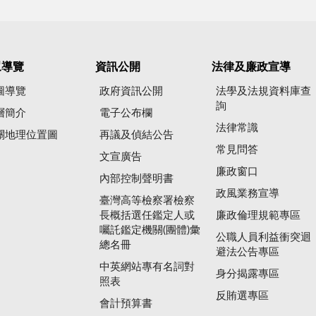
眾導覽
資訊公開
法律及廉政宣導
圖導覽
政府資訊公開
法學及法規資料庫查
詢
層簡介
電子公布欄
法律常識
關地理位置圖
再議及偵結公告
常見問答
文宣廣告
廉政窗口
內部控制聲明書
政風業務宣導
臺灣高等檢察署檢察
長概括選任鑑定人或
廉政倫理規範專區
囑託鑑定機關(團體)彙
公職人員利益衝突迴
總名冊
避法公告專區
中英網站專有名詞對
身分揭露專區
照表
反賄選專區
會計預算書