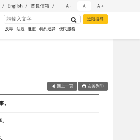
English
首長信箱
Ａ-
Ａ
Ａ+
反毒
法規
進度
特約通譯
便民服務
回上一頁
友善列印
事。
事。
事。