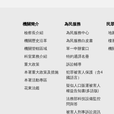
機關簡介
為民服務
民
檢察長介紹
為民服務中心
地
機關歷史沿革
為民服務白皮書
樓
機關管轄區域
單一申辦窗口
機
科室業務介紹
特約通譯名冊
重大政策
訴訟輔導
本署重大政策及措施
犯罪被害人保護（含4
國語言）
本署活動專區
疑似人口販運被害人
花東法鑑
權益告知書(多語版)
法務部科技設備監控
問與答
被害人刑事訴訟資訊