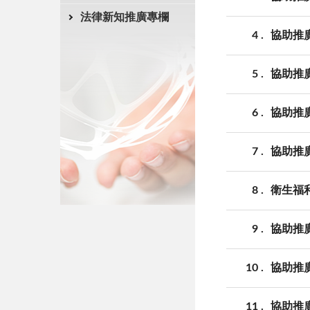
法律新知推廣專欄
4
協助推
5
協助推
6
協助推
7
協助推
8
衛生福
9
協助推
10
協助推
11
協助推