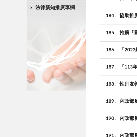
法律新知推廣專欄
184
協助推
185
推廣「
186
「20
187
「11
188
性別友
189
內政部
190
內政部
191
內政部