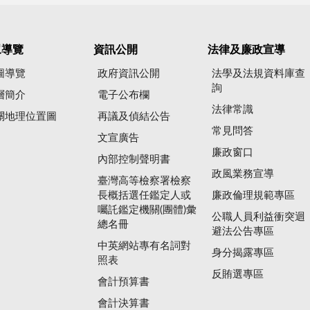
眾導覽
資訊公開
法律及廉政宣導
圖導覽
政府資訊公開
法學及法規資料庫查
詢
層簡介
電子公布欄
法律常識
關地理位置圖
再議及偵結公告
常見問答
文宣廣告
廉政窗口
內部控制聲明書
政風業務宣導
臺灣高等檢察署檢察
長概括選任鑑定人或
廉政倫理規範專區
囑託鑑定機關(團體)彙
公職人員利益衝突迴
總名冊
避法公告專區
中英網站專有名詞對
身分揭露專區
照表
反賄選專區
會計預算書
會計決算書