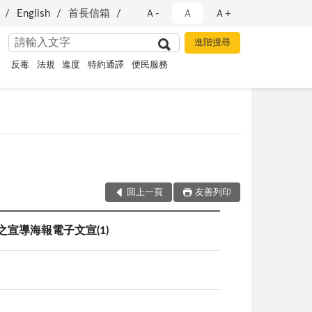
English
首長信箱
Ａ-
Ａ
Ａ+
反毒
法規
進度
特約通譯
便民服務
回上一頁
友善列印
宣導海報電子文宣(1)