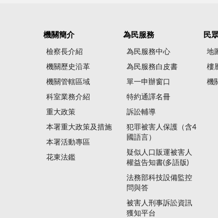
機關簡介
為民服務
民
檢察長介紹
為民服務中心
地
機關歷史沿革
為民服務白皮書
樓
機關管轄區域
單一申辦窗口
機
科室業務介紹
特約通譯名冊
重大政策
訴訟輔導
本署重大政策及措施
犯罪被害人保護（含4
國語言）
本署活動專區
疑似人口販運被害人
花東法鑑
權益告知書(多語版)
法務部科技設備監控
問與答
被害人刑事訴訟資訊
獲知平台