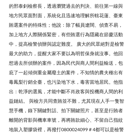
的邢泰釗檢察長，透過瀏覽過去的判決、前往第一線與
地方民眾面對面，系統化且迅速地理解所轄花蓮、臺東
賄選案件的特殊性；他說：除了幅員遼闊、偵查不易，
加上地方人際關係緊密，有些賄選行為隱藏在節慶活動
中，提高檢警偵辦與認定難度。 廣大的民眾絕對是檢警
最大的助力，提醒大家不要以為明哲保身就沒事。他回
想過去所偵辦的案件，因為民代與商人間利益輸送，包
庇了一起傾倒重金屬廢土的案件，不知情的農夫種出有
毒鳳梨行銷全臺，也污染地下水，毒害當地居民。他指
出：乾淨的選風，才能中斷不肖政客與投機商人間的利
益鏈結。 與檢方共同查賄並不難，尤其現在人手一隻智
慧手機，錄下關鍵對話、拍下關鍵照片，甚至是行賄者
離開的背影與機車車號，再將賄款細心、不留自己指紋
地裝入塑膠袋裡，再撥打0800024099＃4都可以是檢警