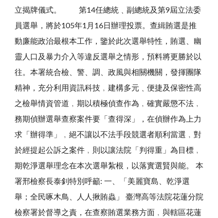
立揭牌儀式。 第14任總統﹑副總統及第9屆立法委
員選舉，將於105年1月16日辦理投票。查緝賄選是推
動廉能政治最根本工作，鑒於此次選舉特性，賄選、幽
靈人口及暴力介入等違反選舉之情形，預料將更勝於以
往。本署統合檢、警、調、政風與相關機關，發揮團隊
精神，充分利用資訊科技﹐建構多元﹑便捷及保密性高
之檢舉情資管道﹐期以積極偵查作為﹐確實嚴懲不法﹐
務期偵辦選舉查察案件要「查得深」，在偵辦作為上力
求「辦得準」﹐絕不讓以不法手段競選者順利當選﹐對
於經提起公訴之案件﹐則以讓法院「判得重」為目標﹐
期乾淨選舉理念在本次選舉紮根，以落實選賢與能。 本
署邢檢察長泰釗特別呼籲: 一、「美麗寶島、乾淨選
舉；全民啄木鳥、人人揪賄蟲」 臺灣高等法院花蓮分院
檢察署於督導之責，在查察賄選業務方面﹐與轄區花蓮