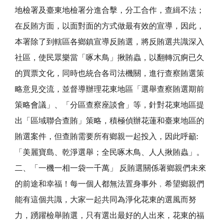
地檢署及臺東地檢署分進合擊，分工合作，查緝不法；
在反賄方面，以面對面的方式做最有效的宣導，因此，
本署除了到轄區各鄉鎮宣導反賄選，將反賄選共識深入
社區，使民眾樂當「啄木鳥」揪賄蟲，以翻轉沉痾已久
的買票文化，同時也統合各司法機關，進行查察賄選策
略意見交流，並督導辦理花東地區「選舉查察賄選期前
策略會議」、「分區查察座談會」等，針對花東地區提
出「區域聯合查賄」策略，積極偵辦花蓮和臺東地區的
賄選案件，但查賄需要所有鄉親一起投入，因此呼籲:
「美麗寶島、乾淨選舉；全民啄木鳥、人人揪賄蟲」。
二、「一機一相一袋一千萬」 反賄選關係著鄉親們未來
的前途和幸福！每一個人都無法置身事外﹐希望鄉親們
能有這個共識，大家一起共同為淨化花東的選風而努
力，踴躍檢舉賄選，只有選出最好的人出來，花東的福