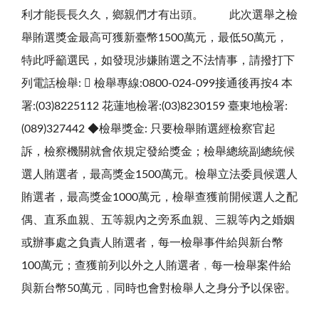
利才能長長久久，鄉親們才有出頭。 此次選舉之檢
舉賄選獎金最高可獲新臺幣1500萬元，最低50萬元，
特此呼籲選民，如發現涉嫌賄選之不法情事，請撥打下
列電話檢舉:  檢舉專線:0800-024-099接通後再按4 本
署:(03)8225112 花蓮地檢署:(03)8230159 臺東地檢署:
(089)327442 ◆檢舉獎金: 只要檢舉賄選經檢察官起
訴，檢察機關就會依規定發給獎金；檢舉總統副總統候
選人賄選者，最高獎金1500萬元。檢舉立法委員候選人
賄選者，最高獎金1000萬元，檢舉查獲前開候選人之配
偶、直系血親、五等親內之旁系血親、三親等內之婚姻
或辦事處之負責人賄選者，每一檢舉事件給與新台幣
100萬元；查獲前列以外之人賄選者﹐每一檢舉案件給
與新台幣50萬元﹐同時也會對檢舉人之身分予以保密。