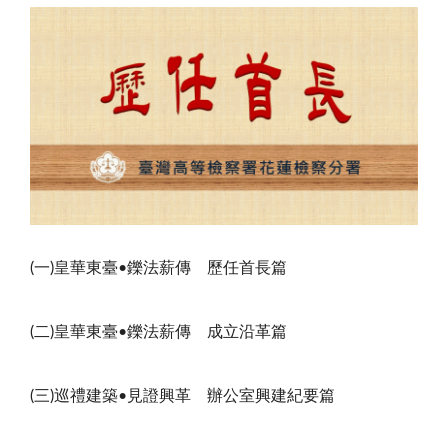
(
一
)
皇華東臺•鑠法薪傳 歷任首長篇
(
二
)
皇華東臺•鑠法薪傳 成立沿革篇
(
三
)
巡禮建築•見證興革 辦公室興建紀要篇