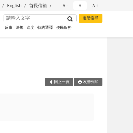
English
首長信箱
Ａ-
Ａ
Ａ+
反毒
法規
進度
特約通譯
便民服務
回上一頁
友善列印