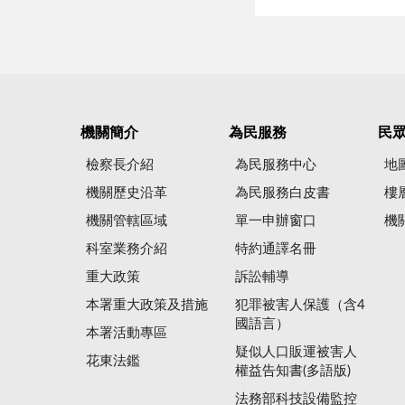
機關簡介
為民服務
民
檢察長介紹
為民服務中心
地
機關歷史沿革
為民服務白皮書
樓
機關管轄區域
單一申辦窗口
機
科室業務介紹
特約通譯名冊
重大政策
訴訟輔導
本署重大政策及措施
犯罪被害人保護（含4
國語言）
本署活動專區
疑似人口販運被害人
花東法鑑
權益告知書(多語版)
法務部科技設備監控