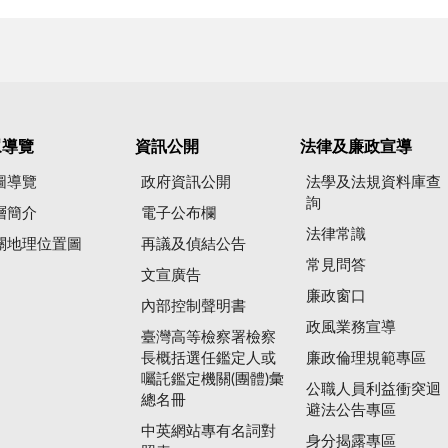
眾導覽
資訊公開
法律及廉政宣導
圖導覽
政府資訊公開
法學及法規資料庫查
詢
層簡介
電子公布欄
法律常識
關地理位置圖
再議及偵結公告
常見問答
文宣廣告
廉政窗口
內部控制聲明書
政風業務宣導
臺灣高等檢察署檢察
長概括選任鑑定人或
廉政倫理規範專區
囑託鑑定機關(團體)彙
公職人員利益衝突迴
總名冊
避法公告專區
中英網站專有名詞對
身分揭露專區