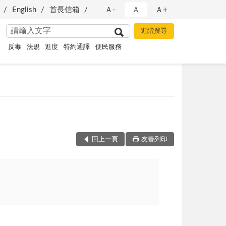
English
首長信箱
Ａ-
Ａ
Ａ+
反毒
法規
進度
特約通譯
便民服務
回上一頁
友善列印