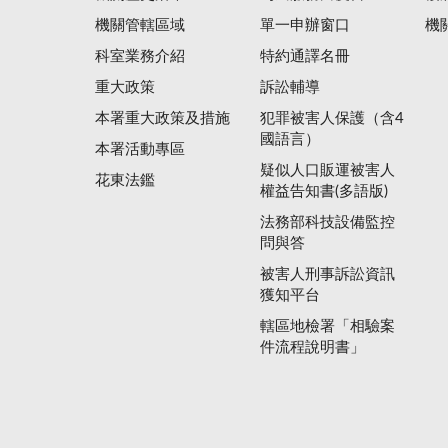
機關管轄區域
單一申辦窗口
機
科室業務介紹
特約通譯名冊
重大政策
訴訟輔導
本署重大政策及措施
犯罪被害人保護（含4
國語言）
本署活動專區
疑似人口販運被害人
花東法鑑
權益告知書(多語版)
法務部科技設備監控
問與答
被害人刑事訴訟資訊
獲知平台
轄區地檢署「相驗案
件流程說明書」