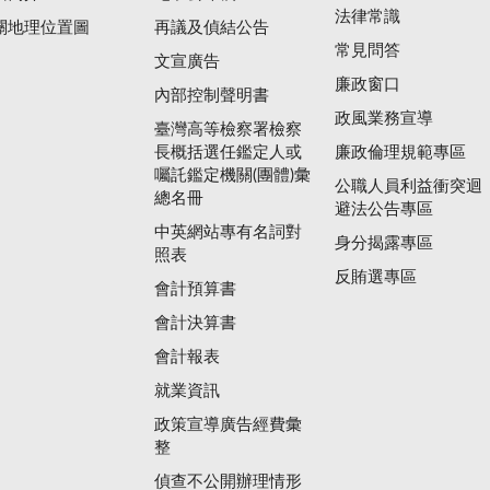
法律常識
關地理位置圖
再議及偵結公告
常見問答
文宣廣告
廉政窗口
內部控制聲明書
政風業務宣導
臺灣高等檢察署檢察
長概括選任鑑定人或
廉政倫理規範專區
囑託鑑定機關(團體)彙
公職人員利益衝突迴
總名冊
避法公告專區
中英網站專有名詞對
身分揭露專區
照表
反賄選專區
會計預算書
會計決算書
會計報表
就業資訊
政策宣導廣告經費彙
整
偵查不公開辦理情形