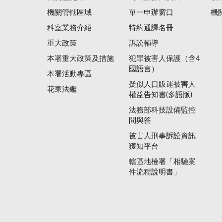
機關管轄區域
單一申辦窗口
機
科室業務介紹
特約通譯名冊
重大政策
訴訟輔導
本署重大政策及措施
犯罪被害人保護（含4
國語言）
本署活動專區
疑似人口販運被害人
花東法鑑
權益告知書(多語版)
法務部科技設備監控
問與答
被害人刑事訴訟資訊
獲知平台
轄區地檢署「相驗案
件流程說明書」