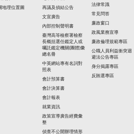
法律常識
關地理位置圖
再議及偵結公告
常見問答
文宣廣告
廉政窗口
內部控制聲明書
政風業務宣導
臺灣高等檢察署檢察
長概括選任鑑定人或
廉政倫理規範專區
囑託鑑定機關(團體)彙
公職人員利益衝突迴
總名冊
避法公告專區
中英網站專有名詞對
身分揭露專區
照表
反賄選專區
會計預算書
會計決算書
會計報表
就業資訊
政策宣導廣告經費彙
整
偵查不公開辦理情形