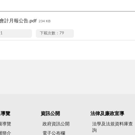
月會計月報公告.pdf
234 KB
11
下載次數：79
眾導覽
資訊公開
法律及廉政宣導
圖導覽
政府資訊公開
法學及法規資料庫查
詢
層簡介
電子公布欄