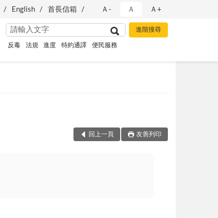
English
首長信箱
Ａ-
Ａ
Ａ+
反毒
法規
進度
特約通譯
便民服務
回上一頁
友善列印