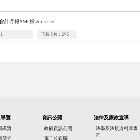
會計月報XML檔.zip
13 KB
11
下載次數：295
眾導覽
資訊公開
法律及廉政宣導
圖導覽
政府資訊公開
法學及法規資料庫查
詢
層簡介
電子公布欄