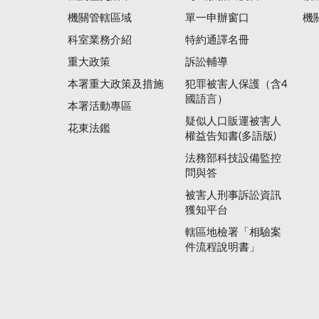
機關管轄區域
單一申辦窗口
機
科室業務介紹
特約通譯名冊
重大政策
訴訟輔導
本署重大政策及措施
犯罪被害人保護（含4
國語言）
本署活動專區
疑似人口販運被害人
花東法鑑
權益告知書(多語版)
法務部科技設備監控
問與答
被害人刑事訴訟資訊
獲知平台
轄區地檢署「相驗案
件流程說明書」