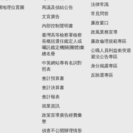
法律常識
關地理位置圖
再議及偵結公告
常見問答
文宣廣告
廉政窗口
內部控制聲明書
政風業務宣導
臺灣高等檢察署檢察
長概括選任鑑定人或
廉政倫理規範專區
囑託鑑定機關(團體)彙
公職人員利益衝突迴
總名冊
避法公告專區
中英網站專有名詞對
身分揭露專區
照表
反賄選專區
會計預算書
會計決算書
會計報表
就業資訊
政策宣導廣告經費彙
整
偵查不公開辦理情形