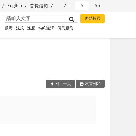
English
首長信箱
Ａ-
Ａ
Ａ+
反毒
法規
進度
特約通譯
便民服務
回上一頁
友善列印