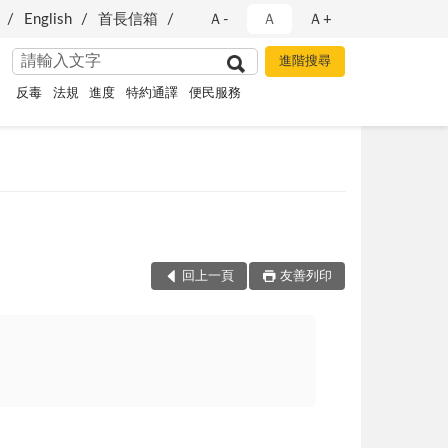
English
首長信箱
Ａ-
Ａ
Ａ+
反毒
法規
進度
特約通譯
便民服務
回上一頁
友善列印