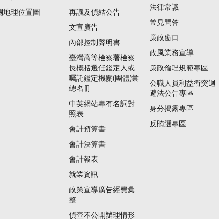
法律常識
關地理位置圖
再議及偵結公告
常見問答
文宣廣告
廉政窗口
內部控制聲明書
政風業務宣導
臺灣高等檢察署檢察
長概括選任鑑定人或
廉政倫理規範專區
囑託鑑定機關(團體)彙
公職人員利益衝突迴
總名冊
避法公告專區
中英網站專有名詞對
身分揭露專區
照表
反賄選專區
會計預算書
會計決算書
會計報表
就業資訊
政策宣導廣告經費彙
整
偵查不公開辦理情形