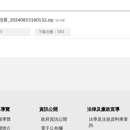
算_20240815160132.zip
10 KB
15
下載次數：183
眾導覽
資訊公開
法律及廉政宣導
圖導覽
政府資訊公開
法學及法規資料庫查
詢
層簡介
電子公布欄