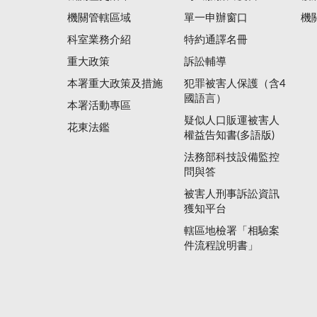
機關管轄區域
單一申辦窗口
機
科室業務介紹
特約通譯名冊
重大政策
訴訟輔導
本署重大政策及措施
犯罪被害人保護（含4
國語言）
本署活動專區
疑似人口販運被害人
花東法鑑
權益告知書(多語版)
法務部科技設備監控
問與答
被害人刑事訴訟資訊
獲知平台
轄區地檢署「相驗案
件流程說明書」