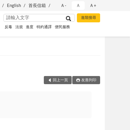
English
首長信箱
Ａ-
Ａ
Ａ+
反毒
法規
進度
特約通譯
便民服務
回上一頁
友善列印