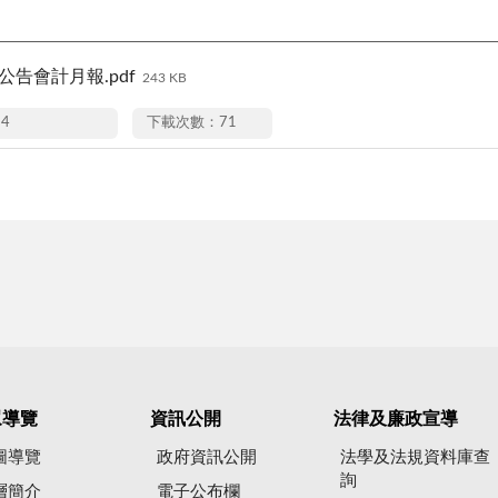
月公告會計月報.pdf
243 KB
14
下載次數：71
眾導覽
資訊公開
法律及廉政宣導
圖導覽
政府資訊公開
法學及法規資料庫查
詢
層簡介
電子公布欄