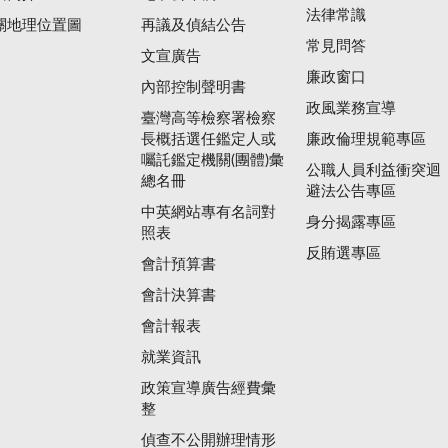
法律常識
關地理位置圖
再議及偵結公告
常見問答
文宣廣告
廉政窗口
內部控制聲明書
政風業務宣導
臺灣高等檢察署檢察
長概括選任鑑定人或
廉政倫理規範專區
囑託鑑定機關(團體)彙
公職人員利益衝突迴
總名冊
避法公告專區
中英網站專有名詞對
身分揭露專區
照表
反賄選專區
會計預算書
會計決算書
會計報表
就業資訊
政策宣導廣告經費彙
整
偵查不公開辦理情形