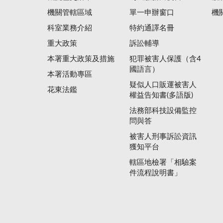
機關管轄區域
單一申辦窗口
機
科室業務介紹
特約通譯名冊
重大政策
訴訟輔導
本署重大政策及措施
犯罪被害人保護（含4
國語言）
本署活動專區
疑似人口販運被害人
花東法鑑
權益告知書(多語版)
法務部科技設備監控
問與答
被害人刑事訴訟資訊
獲知平台
轄區地檢署「相驗案
件流程說明書」