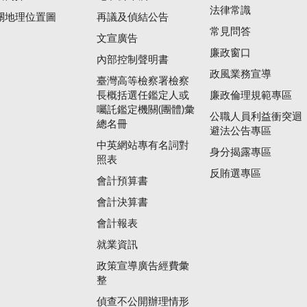
法律常識
關地理位置圖
再議及偵結公告
常見問答
文宣廣告
廉政窗口
內部控制聲明書
政風業務宣導
臺灣高等檢察署檢察
長概括選任鑑定人或
廉政倫理規範專區
囑託鑑定機關(團體)彙
公職人員利益衝突迴
總名冊
避法公告專區
中英網站專有名詞對
身分揭露專區
照表
反賄選專區
會計預算書
會計決算書
會計報表
就業資訊
政策宣導廣告經費彙
整
偵查不公開辦理情形