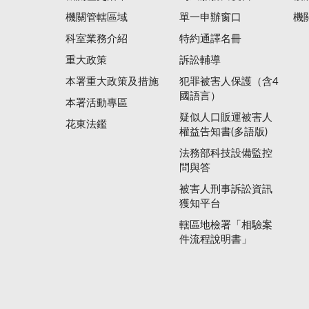
機關管轄區域
單一申辦窗口
機
科室業務介紹
特約通譯名冊
重大政策
訴訟輔導
本署重大政策及措施
犯罪被害人保護（含4
國語言）
本署活動專區
疑似人口販運被害人
花東法鑑
權益告知書(多語版)
法務部科技設備監控
問與答
被害人刑事訴訟資訊
獲知平台
轄區地檢署「相驗案
件流程說明書」