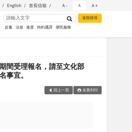
English
首長信箱
Ａ-
Ａ
Ａ+
反毒
法規
進度
特約通譯
便民服務
日期間受理報名，請至文化部
理報名事宜。
回上一頁
友善列印