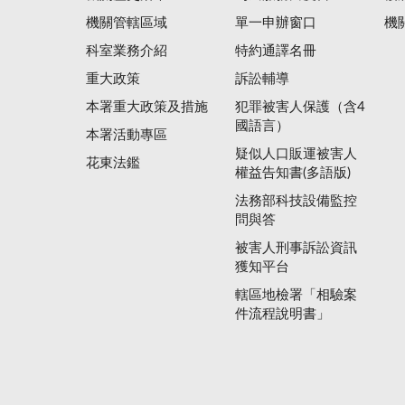
機關管轄區域
單一申辦窗口
機
科室業務介紹
特約通譯名冊
重大政策
訴訟輔導
本署重大政策及措施
犯罪被害人保護（含4
國語言）
本署活動專區
疑似人口販運被害人
花東法鑑
權益告知書(多語版)
法務部科技設備監控
問與答
被害人刑事訴訟資訊
獲知平台
轄區地檢署「相驗案
件流程說明書」