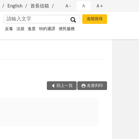
English
首長信箱
Ａ-
Ａ
Ａ+
反毒
法規
進度
特約通譯
便民服務
回上一頁
友善列印