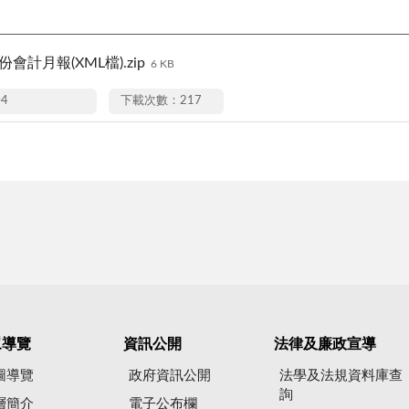
份會計月報(XML檔).zip
6 KB
04
下載次數：217
眾導覽
資訊公開
法律及廉政宣導
圖導覽
政府資訊公開
法學及法規資料庫查
詢
層簡介
電子公布欄