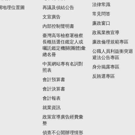
法律常識
關地理位置圖
再議及偵結公告
常見問答
文宣廣告
廉政窗口
內部控制聲明書
政風業務宣導
臺灣高等檢察署檢察
長概括選任鑑定人或
廉政倫理規範專區
囑託鑑定機關(團體)彙
公職人員利益衝突迴
總名冊
避法公告專區
中英網站專有名詞對
身分揭露專區
照表
反賄選專區
會計預算書
會計決算書
會計報表
就業資訊
政策宣導廣告經費彙
整
偵查不公開辦理情形