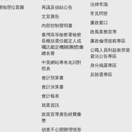
法律常識
關地理位置圖
再議及偵結公告
常見問答
文宣廣告
廉政窗口
內部控制聲明書
政風業務宣導
臺灣高等檢察署檢察
長概括選任鑑定人或
廉政倫理規範專區
囑託鑑定機關(團體)彙
公職人員利益衝突迴
總名冊
避法公告專區
中英網站專有名詞對
身分揭露專區
照表
反賄選專區
會計預算書
會計決算書
會計報表
就業資訊
政策宣導廣告經費彙
整
偵查不公開辦理情形