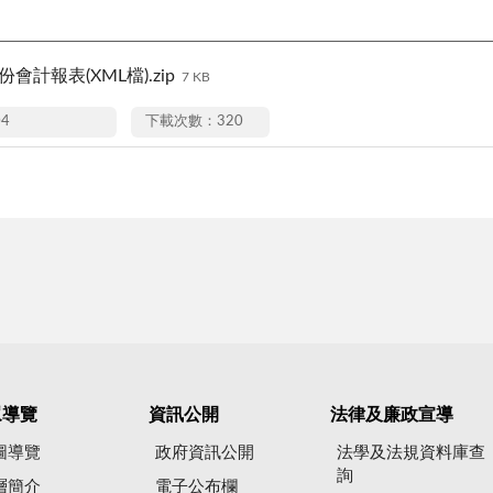
份會計報表(XML檔).zip
7 KB
04
下載次數：320
眾導覽
資訊公開
法律及廉政宣導
圖導覽
政府資訊公開
法學及法規資料庫查
詢
層簡介
電子公布欄