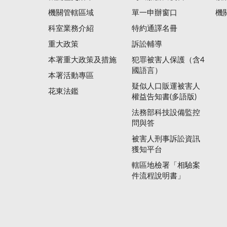
機關管轄區域
單一申辦窗口
機
科室業務介紹
特約通譯名冊
重大政策
訴訟輔導
本署重大政策及措施
犯罪被害人保護（含4
國語言）
本署活動專區
疑似人口販運被害人
花東法鑑
權益告知書(多語版)
法務部科技設備監控
問與答
被害人刑事訴訟資訊
獲知平台
轄區地檢署「相驗案
件流程說明書」