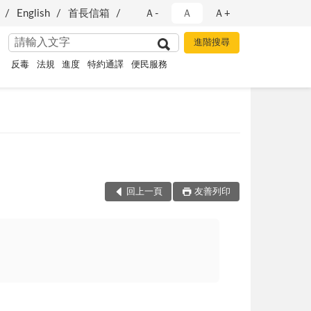
English
首長信箱
Ａ-
Ａ
Ａ+
反毒
法規
進度
特約通譯
便民服務
回上一頁
友善列印