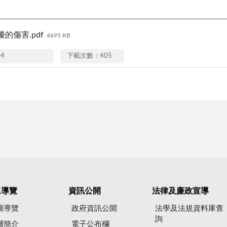
的傷害.pdf
4695 KB
04
下載次數：405
眾導覽
資訊公開
法律及廉政宣導
圖導覽
政府資訊公開
法學及法規資料庫查
詢
層簡介
電子公布欄