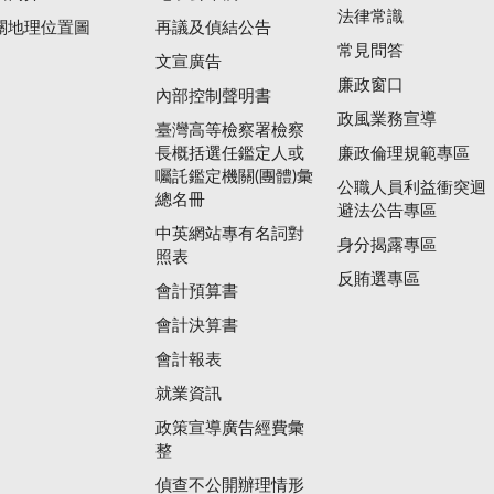
法律常識
關地理位置圖
再議及偵結公告
常見問答
文宣廣告
廉政窗口
內部控制聲明書
政風業務宣導
臺灣高等檢察署檢察
長概括選任鑑定人或
廉政倫理規範專區
囑託鑑定機關(團體)彙
公職人員利益衝突迴
總名冊
避法公告專區
中英網站專有名詞對
身分揭露專區
照表
反賄選專區
會計預算書
會計決算書
會計報表
就業資訊
政策宣導廣告經費彙
整
偵查不公開辦理情形