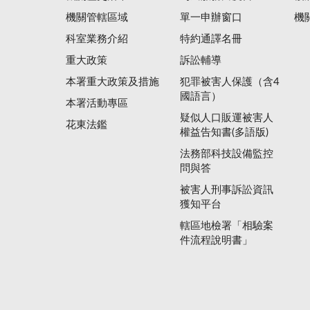
機關管轄區域
單一申辦窗口
機
科室業務介紹
特約通譯名冊
重大政策
訴訟輔導
本署重大政策及措施
犯罪被害人保護（含4
國語言）
本署活動專區
疑似人口販運被害人
花東法鑑
權益告知書(多語版)
法務部科技設備監控
問與答
被害人刑事訴訟資訊
獲知平台
轄區地檢署「相驗案
件流程說明書」