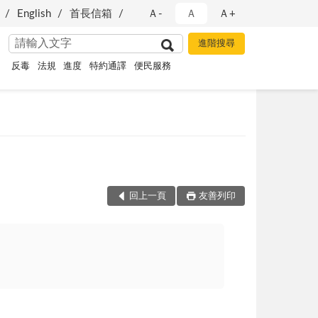
English
首長信箱
Ａ-
Ａ
Ａ+
反毒
法規
進度
特約通譯
便民服務
回上一頁
友善列印