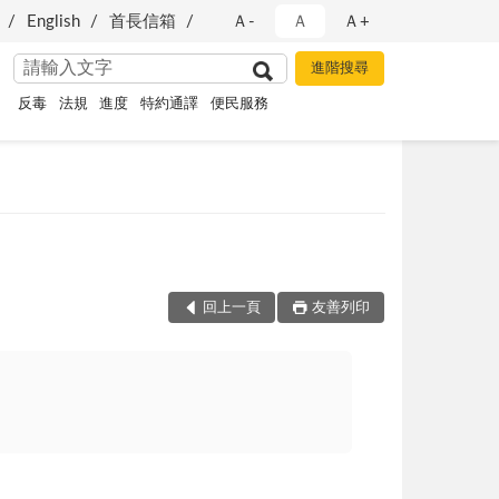
English
首長信箱
Ａ-
Ａ
Ａ+
反毒
法規
進度
特約通譯
便民服務
回上一頁
友善列印