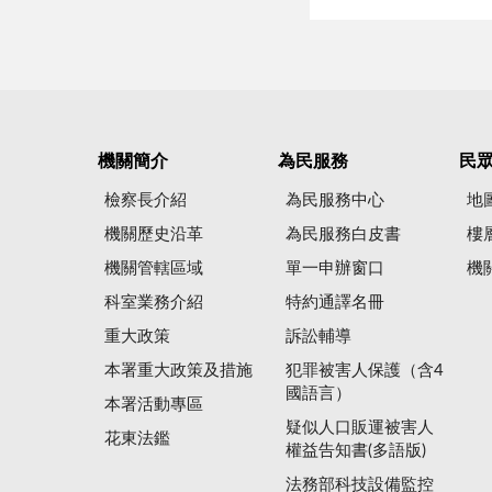
機關簡介
為民服務
民
檢察長介紹
為民服務中心
地
機關歷史沿革
為民服務白皮書
樓
機關管轄區域
單一申辦窗口
機
科室業務介紹
特約通譯名冊
重大政策
訴訟輔導
本署重大政策及措施
犯罪被害人保護（含4
國語言）
本署活動專區
疑似人口販運被害人
花東法鑑
權益告知書(多語版)
法務部科技設備監控