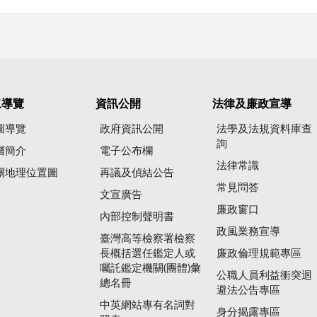
眾導覽
資訊公開
法律及廉政宣導
圖導覽
政府資訊公開
法學及法規資料庫查
詢
層簡介
電子公布欄
法律常識
關地理位置圖
再議及偵結公告
常見問答
文宣廣告
廉政窗口
內部控制聲明書
政風業務宣導
臺灣高等檢察署檢察
長概括選任鑑定人或
廉政倫理規範專區
囑託鑑定機關(團體)彙
公職人員利益衝突迴
總名冊
避法公告專區
中英網站專有名詞對
身分揭露專區