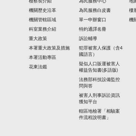
檢察長介紹
為民服務中心
地
機關歷史沿革
為民服務白皮書
樓
機關管轄區域
單一申辦窗口
機
科室業務介紹
特約通譯名冊
重大政策
訴訟輔導
本署重大政策及措施
犯罪被害人保護（含4
國語言）
本署活動專區
疑似人口販運被害人
花東法鑑
權益告知書(多語版)
法務部科技設備監控
問與答
被害人刑事訴訟資訊
獲知平台
轄區地檢署「相驗案
件流程說明書」