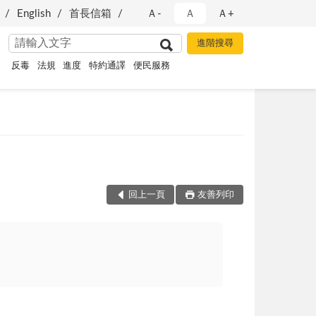
English
首長信箱
Ａ-
Ａ
Ａ+
反毒
法規
進度
特約通譯
便民服務
回上一頁
友善列印