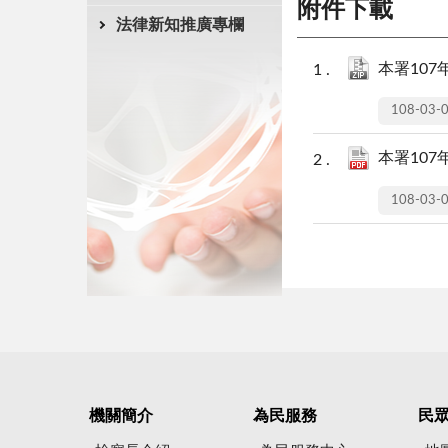
附件下載
法律新知推廣專欄
本署107年
108-03-
本署107年
108-03-
機關簡介
為民服務
民