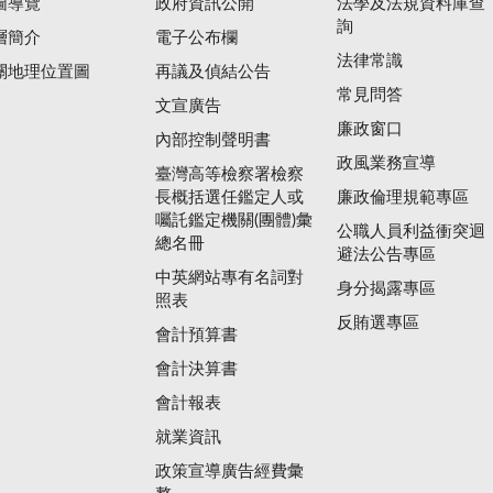
圖導覽
政府資訊公開
法學及法規資料庫查
詢
層簡介
電子公布欄
法律常識
關地理位置圖
再議及偵結公告
常見問答
文宣廣告
廉政窗口
內部控制聲明書
政風業務宣導
臺灣高等檢察署檢察
長概括選任鑑定人或
廉政倫理規範專區
囑託鑑定機關(團體)彙
公職人員利益衝突迴
總名冊
避法公告專區
中英網站專有名詞對
身分揭露專區
照表
反賄選專區
會計預算書
會計決算書
會計報表
就業資訊
政策宣導廣告經費彙