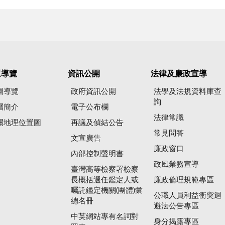
眾導覽
資訊公開
法律及廉政宣導
圖導覽
政府資訊公開
法學及法規資料庫查
詢
層簡介
電子公布欄
法律常識
關地理位置圖
再議及偵結公告
常見問答
文宣廣告
廉政窗口
內部控制聲明書
政風業務宣導
臺灣高等檢察署檢察
長概括選任鑑定人或
廉政倫理規範專區
囑託鑑定機關(團體)彙
公職人員利益衝突迴
總名冊
避法公告專區
中英網站專有名詞對
身分揭露專區