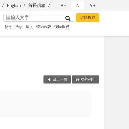
English
首長信箱
Ａ-
Ａ
Ａ+
反毒
法規
進度
特約通譯
便民服務
回上一頁
友善列印