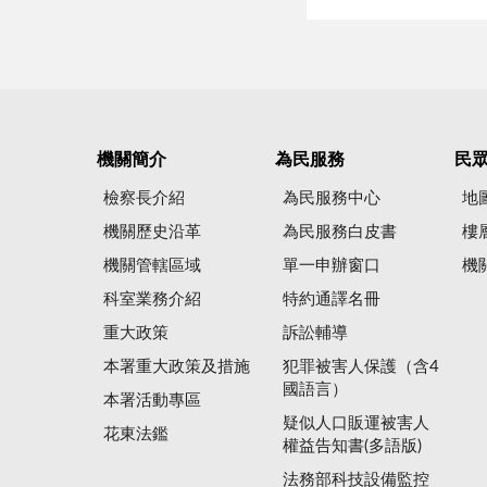
機關簡介
為民服務
民
檢察長介紹
為民服務中心
地
機關歷史沿革
為民服務白皮書
樓
機關管轄區域
單一申辦窗口
機
科室業務介紹
特約通譯名冊
重大政策
訴訟輔導
本署重大政策及措施
犯罪被害人保護（含4
國語言）
本署活動專區
疑似人口販運被害人
花東法鑑
權益告知書(多語版)
法務部科技設備監控