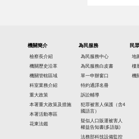
機關簡介
為民服務
民
檢察長介紹
為民服務中心
地
機關歷史沿革
為民服務白皮書
樓
機關管轄區域
單一申辦窗口
機
科室業務介紹
特約通譯名冊
重大政策
訴訟輔導
本署重大政策及措施
犯罪被害人保護（含4
國語言）
本署活動專區
疑似人口販運被害人
花東法鑑
權益告知書(多語版)
法務部科技設備監控