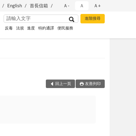
English
首長信箱
Ａ-
Ａ
Ａ+
反毒
法規
進度
特約通譯
便民服務
回上一頁
友善列印