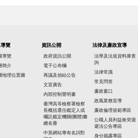
眾導覽
資訊公開
法律及廉政宣導
圖導覽
政府資訊公開
法學及法規資料庫查
詢
層簡介
電子公布欄
法律常識
關地理位置圖
再議及偵結公告
常見問答
文宣廣告
廉政窗口
內部控制聲明書
政風業務宣導
臺灣高等檢察署檢察
長概括選任鑑定人或
廉政倫理規範專區
囑託鑑定機關(團體)彙
公職人員利益衝突迴
總名冊
避法公告專區
中英網站專有名詞對
身分揭露專區