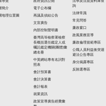
圖導覽
政府資訊公開
法學及法規資料庫查
詢
層簡介
電子公布欄
法律常識
關地理位置圖
再議及偵結公告
常見問答
文宣廣告
廉政窗口
內部控制聲明書
政風業務宣導
臺灣高等檢察署檢察
長概括選任鑑定人或
廉政倫理規範專區
囑託鑑定機關(團體)彙
公職人員利益衝突迴
總名冊
避法公告專區
中英網站專有名詞對
身分揭露專區
照表
反賄選專區
會計預算書
會計決算書
會計報表
就業資訊
政策宣導廣告經費彙