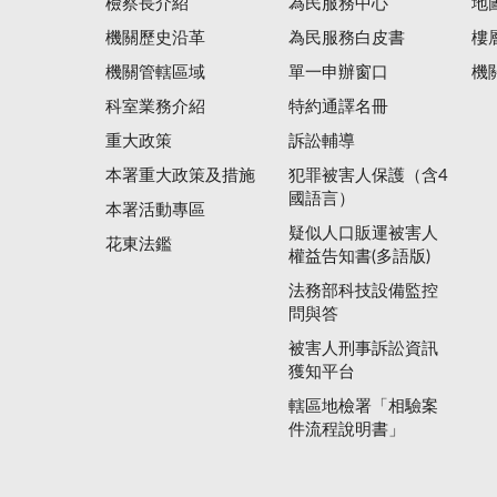
檢察長介紹
為民服務中心
地
機關歷史沿革
為民服務白皮書
樓
機關管轄區域
單一申辦窗口
機
科室業務介紹
特約通譯名冊
重大政策
訴訟輔導
本署重大政策及措施
犯罪被害人保護（含4
國語言）
本署活動專區
疑似人口販運被害人
花東法鑑
權益告知書(多語版)
法務部科技設備監控
問與答
被害人刑事訴訟資訊
獲知平台
轄區地檢署「相驗案
件流程說明書」