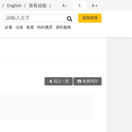
English
首長信箱
Ａ-
Ａ
Ａ+
反毒
法規
進度
特約通譯
便民服務
回上一頁
友善列印