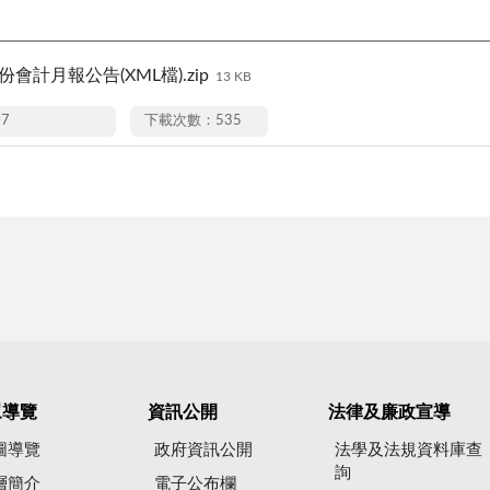
份會計月報公告(XML檔).zip
13 KB
07
下載次數：535
眾導覽
資訊公開
法律及廉政宣導
圖導覽
政府資訊公開
法學及法規資料庫查
詢
層簡介
電子公布欄