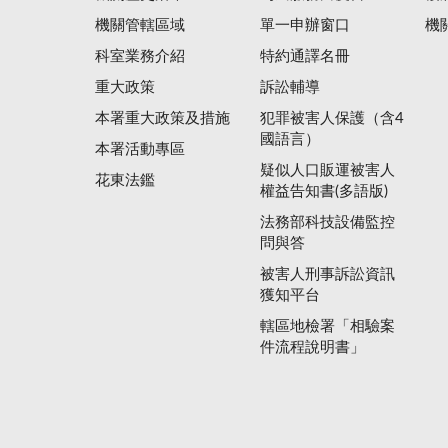
機關管轄區域
單一申辦窗口
機
科室業務介紹
特約通譯名冊
重大政策
訴訟輔導
本署重大政策及措施
犯罪被害人保護（含4
國語言）
本署活動專區
疑似人口販運被害人
花東法鑑
權益告知書(多語版)
法務部科技設備監控
問與答
被害人刑事訴訟資訊
獲知平台
轄區地檢署「相驗案
件流程說明書」