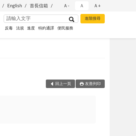
English
首長信箱
Ａ-
Ａ
Ａ+
反毒
法規
進度
特約通譯
便民服務
回上一頁
友善列印