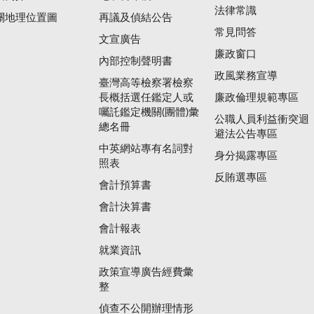
法律常識
關地理位置圖
再議及偵結公告
常見問答
文宣廣告
廉政窗口
內部控制聲明書
政風業務宣導
臺灣高等檢察署檢察
長概括選任鑑定人或
廉政倫理規範專區
囑託鑑定機關(團體)彙
公職人員利益衝突迴
總名冊
避法公告專區
中英網站專有名詞對
身分揭露專區
照表
反賄選專區
會計預算書
會計決算書
會計報表
就業資訊
政策宣導廣告經費彙
整
偵查不公開辦理情形