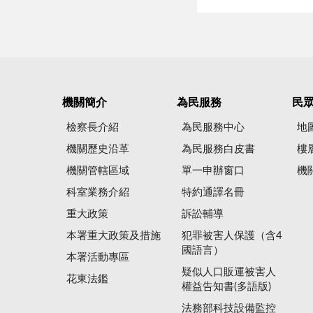
機關簡介
為民服務
民
檢察長介紹
為民服務中心
地
機關歷史沿革
為民服務白皮書
樓
機關管轄區域
單一申辦窗口
機
科室業務介紹
特約通譯名冊
重大政策
訴訟輔導
本署重大政策及措施
犯罪被害人保護（含4
國語言）
本署活動專區
疑似人口販運被害人
花東法鑑
權益告知書(多語版)
法務部科技設備監控