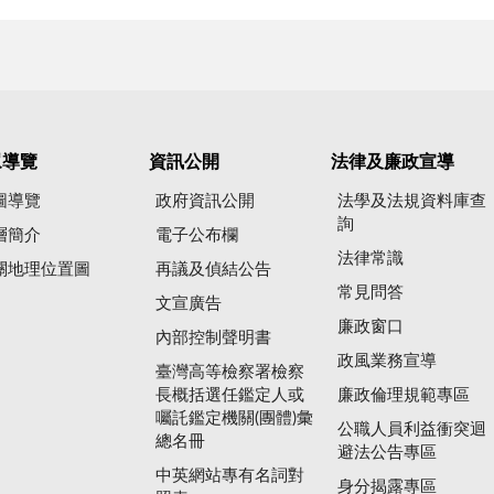
眾導覽
資訊公開
法律及廉政宣導
圖導覽
政府資訊公開
法學及法規資料庫查
詢
層簡介
電子公布欄
法律常識
關地理位置圖
再議及偵結公告
常見問答
文宣廣告
廉政窗口
內部控制聲明書
政風業務宣導
臺灣高等檢察署檢察
長概括選任鑑定人或
廉政倫理規範專區
囑託鑑定機關(團體)彙
公職人員利益衝突迴
總名冊
避法公告專區
中英網站專有名詞對
身分揭露專區