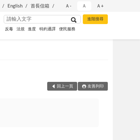
English
首長信箱
Ａ-
Ａ
Ａ+
反毒
法規
進度
特約通譯
便民服務
回上一頁
友善列印