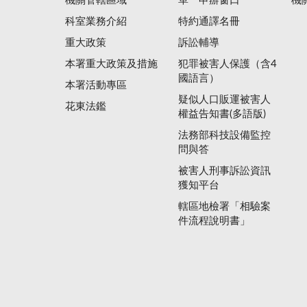
機關管轄區域
單一申辦窗口
機
科室業務介紹
特約通譯名冊
重大政策
訴訟輔導
本署重大政策及措施
犯罪被害人保護（含4
國語言）
本署活動專區
疑似人口販運被害人
花東法鑑
權益告知書(多語版)
法務部科技設備監控
問與答
被害人刑事訴訟資訊
獲知平台
轄區地檢署「相驗案
件流程說明書」