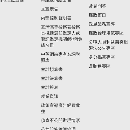
關地理位置圖
再議及偵結公告
常見問答
文宣廣告
廉政窗口
內部控制聲明書
政風業務宣導
臺灣高等檢察署檢察
長概括選任鑑定人或
廉政倫理規範專區
囑託鑑定機關(團體)彙
公職人員利益衝突迴
總名冊
避法公告專區
中英網站專有名詞對
身分揭露專區
照表
反賄選專區
會計預算書
會計決算書
會計報表
就業資訊
政策宣導廣告經費彙
整
偵查不公開辦理情形
公共設施維護管理