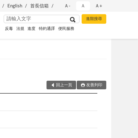
English
首長信箱
Ａ-
Ａ
Ａ+
反毒
法規
進度
特約通譯
便民服務
回上一頁
友善列印