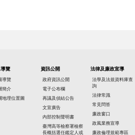
眾導覽
資訊公開
法律及廉政宣導
圖導覽
政府資訊公開
法學及法規資料庫查
詢
層簡介
電子公布欄
法律常識
關地理位置圖
再議及偵結公告
常見問答
文宣廣告
廉政窗口
內部控制聲明書
政風業務宣導
臺灣高等檢察署檢察
長概括選任鑑定人或
廉政倫理規範專區