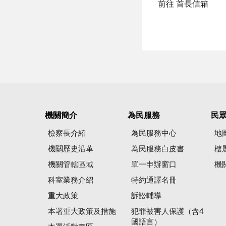
前往 首長信箱
機關簡介
為民服務
民
檢察長介紹
為民服務中心
地
機關歷史沿革
為民服務白皮書
樓
機關管轄區域
單一申辦窗口
機
科室業務介紹
特約通譯名冊
重大政策
訴訟輔導
本署重大政策及措施
犯罪被害人保護（含4
國語言）