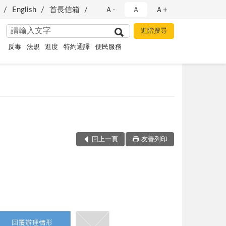
English
首長信箱
Ａ-
Ａ
Ａ+
反毒
法規
進度
特約通譯
便民服務
回上一頁
友善列印