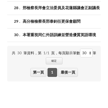
28
邢檢察長拜會立法委員及花蓮縣議會正副議長
29
高分檢檢察長邢泰釗任更保會顧問
30
本署重視同仁外語訓練並營造優質英語環境
共
30
筆資料，第
1/1
頁，
每頁顯示筆數
筆
確定
第一頁
1
最後一頁