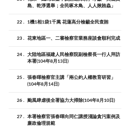
島、乾淨選舉；全民啄木鳥、人人揪賄蟲」
22
1機1相1袋1千萬 花蓮高分檢籲全民查賄
23
花東地區一、二審檢察官業務座談會順利完成
24
大陸地區福建人民檢察院副檢察長一行人拜訪
本署(104年8月13日)
25
張春暉檢察官主講「兩公約人權教育研習」
(104年8月14日)
26
颱風肆虐後全署協力大掃除(104年8月10日)
27
本署檢察官張春暉向同仁講授淺論貪污案例及
廉政倫理規範