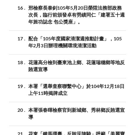
16
邢檢察長泰釗105年5月20日榮陞法務部政務
次長，臨行前頒發卓有勞績同仁「建署五十週
年旌功誌念 包公獎座」。
17
配合「105年度國家清潔週推動計畫」，105
年2月3日辦理機關環境清潔活動
18
花蓮高分檢到臺東池上鄉、花蓮瑞穗鄉等地反
賄選宣導
19
本署「選舉查察聯繫中心」於104年12月18日
上午11時揭牌成立
20
本署張春暉檢察官到新城鄉、秀林鄉反賄選宣
導
21
花東「鐵馬環臺，反賄逗陣騎」呼籲「美麗寶