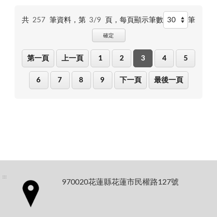
共
257
筆資料，第
3/9
頁，
每頁顯示筆數
筆
確定
第一頁
上一頁
1
2
3
4
5
6
7
8
9
下一頁
最後一頁
:::
970020花蓮縣花蓮市民權路127號