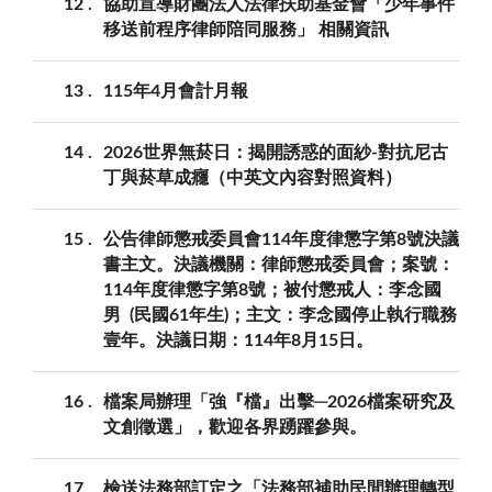
12
協助宣導財團法人法律扶助基金會「少年事件
移送前程序律師陪同服務」 相關資訊
13
115年4月會計月報
14
2026世界無菸日：揭開誘惑的面紗-對抗尼古
丁與菸草成癮（中英文內容對照資料）
15
公告律師懲戒委員會114年度律懲字第8號決議
書主文。決議機關：律師懲戒委員會；案號：
114年度律懲字第8號；被付懲戒人：李念國
男 (民國61年生)；主文：李念國停止執行職務
壹年。決議日期：114年8月15日。
16
檔案局辦理「強『檔』出擊─2026檔案研究及
文創徵選」，歡迎各界踴躍參與。
17
檢送法務部訂定之「法務部補助民間辦理轉型