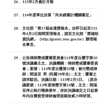
26
115年2月會計月報
27
114年度單位決算「尚未經審計機關審定」
28
文化部「第17屆金漫獎報名」自即日起至115
年4月2日期間受理報名，請至文化部「獎補助
資訊網」（http://grantc.moc.gov.tw）辦理報
名事宜。
29
公告律師懲戒覆審委員會113年度台覆字第10
號決議書主文。決議機關：律師懲戒覆審委員
會；案號：113年度台覆第10號；被付懲戒律
師：閻道至 男 (民國78年生)；主文：覆審之
請求駁回。決議日期：115年2月5日。（原決
議案號：113年度律懲字第14號，主文：閻道
至停止執行職務壹年，併於決議確定之日起壹
年內自費接受律師倫理規範拾貳小時研習。