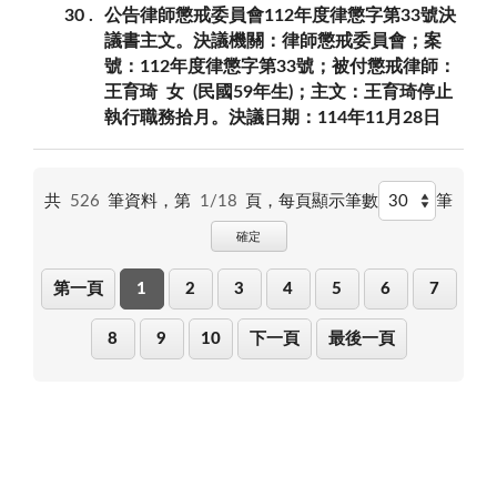
30
公告律師懲戒委員會112年度律懲字第33號決
議書主文。決議機關：律師懲戒委員會；案
號：112年度律懲字第33號；被付懲戒律師：
王育琦 女 (民國59年生)；主文：王育琦停止
執行職務拾月。決議日期：114年11月28日
共
526
筆資料，第
1/18
頁，
每頁顯示筆數
筆
確定
第一頁
1
2
3
4
5
6
7
8
9
10
下一頁
最後一頁