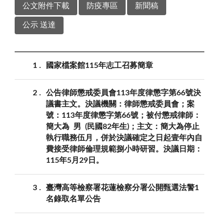
公文附件下載
防疫專區
新聞稿
公示 送達
1
國家檔案館115年志工召募簡章
2
公告律師懲戒委員會113年度律懲字第66號決
議書主文。決議機關：律師懲戒委員會；案
號：113年度律懲字第66號；被付懲戒律師：
簡大為 男 (民國82年生)；主文：簡大為停止
執行職務伍月，併於決議確定之日起壹年內自
費接受律師倫理規範捌小時研習。決議日期：
115年5月29日。
3
臺灣⾼等檢察署花蓮檢察分署公開甄選法警1
名錄取名單公告