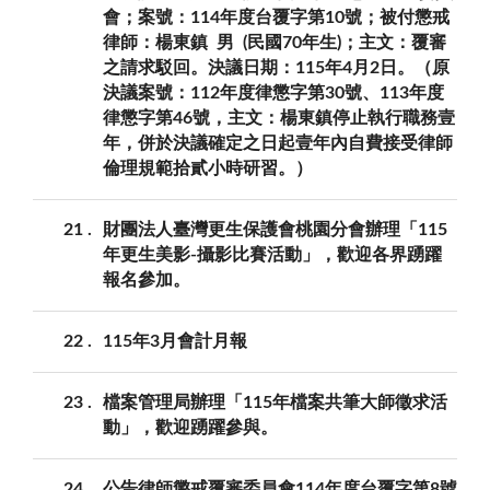
會；案號：114年度台覆字第10號；被付懲戒
律師：楊東鎮 男 (民國70年生)；主文：覆審
之請求駁回。決議日期：115年4月2日。（原
決議案號：112年度律懲字第30號、113年度
律懲字第46號，主文：楊東鎮停止執行職務壹
年，併於決議確定之日起壹年內自費接受律師
倫理規範拾貳小時研習。）
21
財團法人臺灣更生保護會桃園分會辦理「115
年更生美影-攝影比賽活動」，歡迎各界踴躍
報名參加。
22
115年3月會計月報
23
檔案管理局辦理「115年檔案共筆大師徵求活
動」，歡迎踴躍參與。
24
公告律師懲戒覆審委員會114年度台覆字第8號